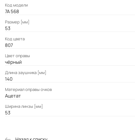
Код модели
7A 568
Размер [мм]
53
Код цвета
807
Цвет оправы
чёрный
Длина заушника [мм]
140
Материал оправы очков
Ацетат
Ширина линзы [мм]
53
Назад к списку