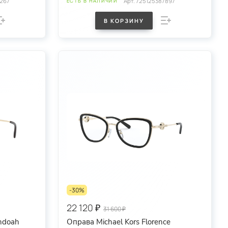
267
Арт.
725125387897
ЕСТЬ В НАЛИЧИИ
В КОРЗИНУ
-30%
22 120 ₽
31 600 ₽
ndoah
Оправа Michael Kors Florence