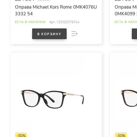
Оправа Michael Kors Rome 0MK4076U
Оправа Mi
3332 54
0MK4099 
Арт.
725125179744
ЕСТЬ В НАЛИЧИИ
ЕСТЬ В НАЛ
В КОРЗИНУ
-30%
-30%