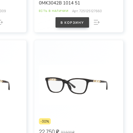
0MK3042B 1014 51
8009
Арт.
725125127660
ЕСТЬ В НАЛИЧИИ
В КОРЗИНУ
-30%
22 750 ₽
32 500 ₽