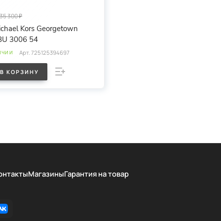
35 300 ₽
chael Kors Georgetown
U 3006 54
Арт.
725125394697
ИЧИИ
В КОРЗИНУ
онтакты
Магазины
Гарантия на товар