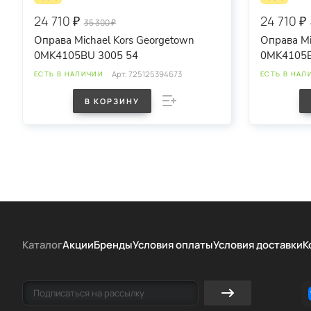
24 710 ₽
24 710 ₽
35 300 ₽
Оправа Michael Kors Georgetown
Оправа Mi
0MK4105BU 3005 54
0MK4105B
Арт.
725125394673
ЕСТЬ В НАЛИЧИИ
ЕСТЬ В НАЛ
В КОРЗИНУ
Каталог
Акции
Бренды
Условия оплаты
Условия доставки
К