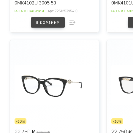
0MK4102U 3005 53
0MK4101U
Арт.
725125395410
ЕСТЬ В НАЛИЧИИ
ЕСТЬ В НАЛ
В КОРЗИНУ
-30%
-30%
22 750 ₽
22 750 ₽
32 500 ₽