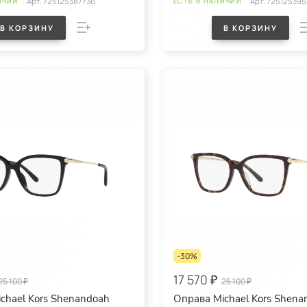
Арт.
725125387736
Арт.
725125395
ИЧИИ
ЕСТЬ В НАЛИЧИИ
В КОРЗИНУ
В КОРЗИНУ
-30%
17 570 ₽
25 100 ₽
25 100 ₽
chael Kors Shenandoah
Оправа Michael Kors Shena