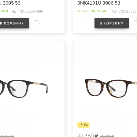
 3005 53
0MK4101U 3006 53
Арт.
725125387996
Арт.
72512538
ИЧИИ
ЕСТЬ В НАЛИЧИИ
В КОРЗИНУ
В КОРЗИНУ
-30%
22 750 ₽
32 500 ₽
32 500 ₽