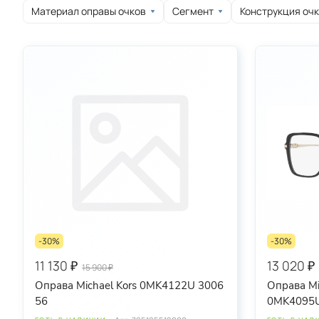
Материал оправы очков
Сегмент
Конструкция оч
круглые
овальные
спортивные
-30%
-30%
11 130 ₽
13 020 ₽
15 900 ₽
Оправа Michael Kors 0MK4122U 3006
Оправа Mi
56
0MK4095U