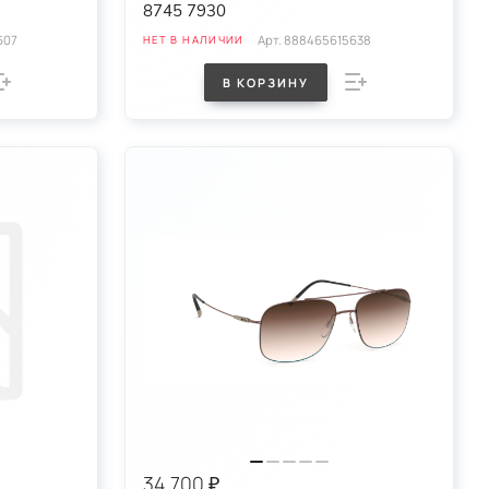
8745 7930
607
Арт.
888465615638
НЕТ В НАЛИЧИИ
В КОРЗИНУ
34 700 ₽