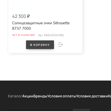
42 300 ₽
Солнцезащитные очки Silhouette
8737 7000
Арт.
888465561386
НЕТ В НАЛИЧИИ
В КОРЗИНУ
Каталог
Акции
Бренды
Условия оплаты
Условия доставки
К