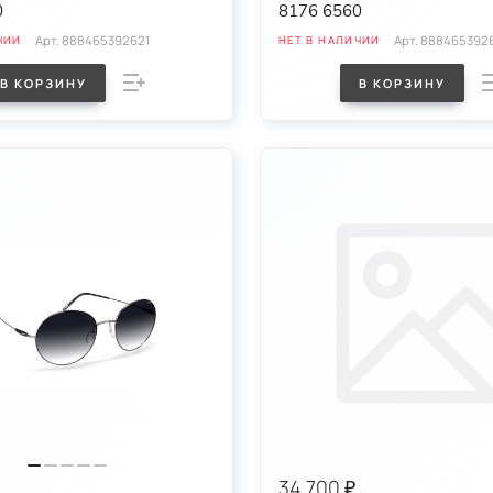
0
8176 6560
Арт.
888465392621
Арт.
888465392
ЧИИ
НЕТ В НАЛИЧИИ
В КОРЗИНУ
В КОРЗИНУ
34 700 ₽