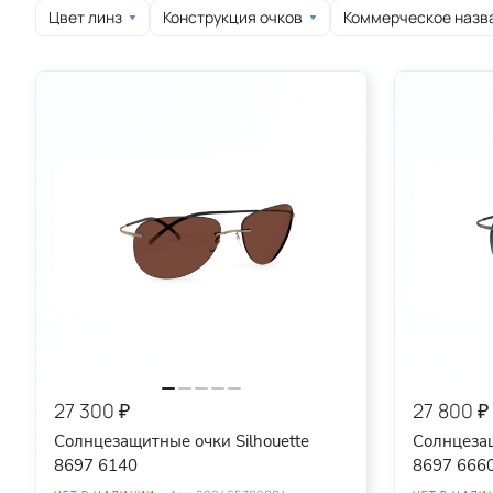
Цвет линз
Конструкция очков
Коммерческое назв
круглые
овальные
спортивные
27 300 ₽
27 800 ₽
Солнцезащитные очки Silhouette
Солнцезащ
8697 6140
8697 666