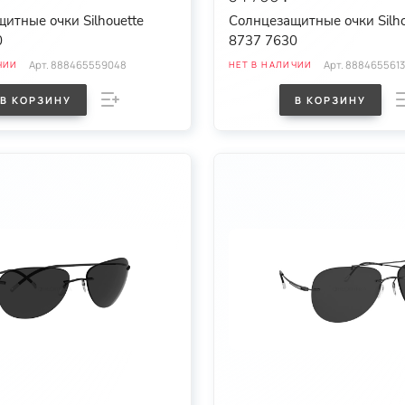
итные очки Silhouette
Солнцезащитные очки Silho
0
8737 7630
Арт.
888465559048
Арт.
8884655613
ЧИИ
НЕТ В НАЛИЧИИ
В КОРЗИНУ
В КОРЗИНУ