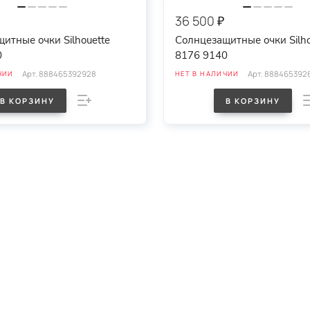
36 500 ₽
итные очки Silhouette
Солнцезащитные очки Silho
0
8176 9140
Арт.
888465392928
Арт.
888465392
ЧИИ
НЕТ В НАЛИЧИИ
В КОРЗИНУ
В КОРЗИНУ