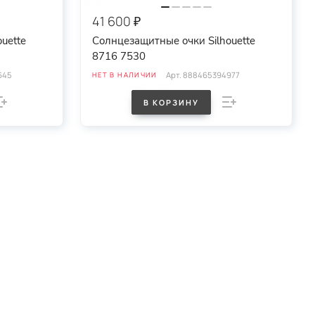
41 600 ₽
uette
Солнцезащитные очки Silhouette
8716 7530
645
Арт.
888465394977
НЕТ В НАЛИЧИИ
В КОРЗИНУ