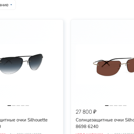
ание
27 800 ₽
итные очки Silhouette
Солнцезащитные очки Silho
0
8698 6240