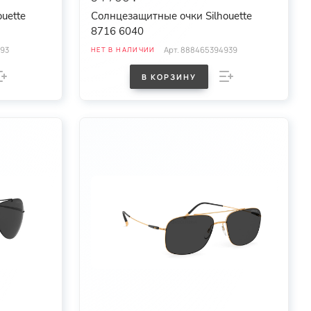
uette
Солнцезащитные очки Silhouette
8716 6040
93
Арт.
888465394939
НЕТ В НАЛИЧИИ
В КОРЗИНУ