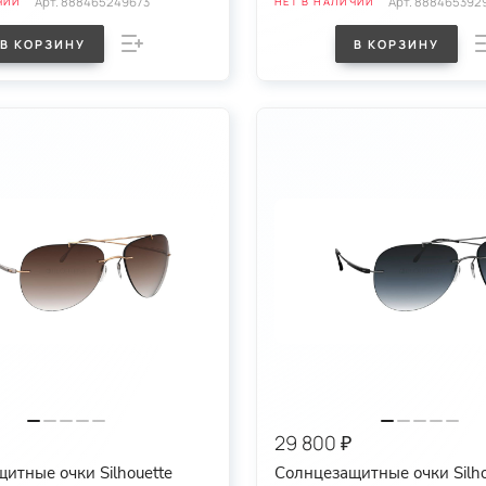
Арт.
888465249673
Арт.
888465392
ЧИИ
НЕТ В НАЛИЧИИ
В КОРЗИНУ
В КОРЗИНУ
29 800 ₽
итные очки Silhouette
Солнцезащитные очки Silho