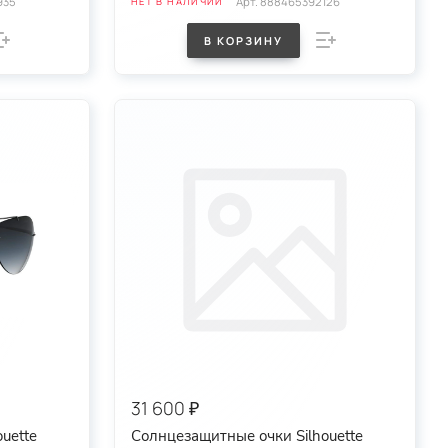
935
Арт.
888465392126
НЕТ В НАЛИЧИИ
В КОРЗИНУ
31 600 ₽
uette
Солнцезащитные очки Silhouette