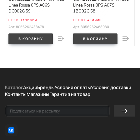
Linea Rossa 0PS A06S
Linea Rossa 0PS A07S
DG002G 59
1BO02G 58
НЕТ В НАЛИЧИИ
НЕТ В НАЛИЧИИ
Арт.
8056262488478
Арт.
8056262488980
В КОРЗИНУ
В КОРЗИНУ
Каталог
Акции
Бренды
Условия оплаты
Условия доставки
Контакты
Магазины
Гарантия на товар