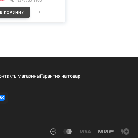
Арт.
827886019960
ЧИИ
В КОРЗИНУ
онтакты
Магазины
Гарантия на товар