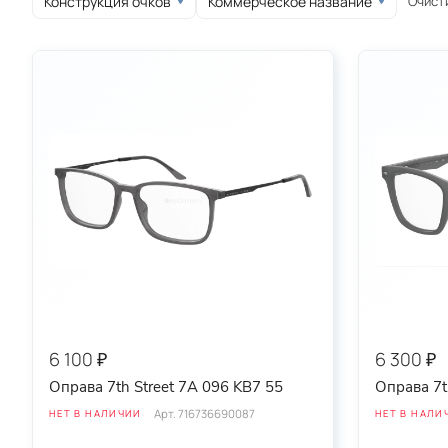
Очист
Конструкция очков
Коммерческое название
круглые
овальные
спортивные
6 100 ₽
6 300 ₽
Оправа 7th Street 7A 096 KB7 55
Оправа 7t
Арт.
716736690087
НЕТ В НАЛИЧИИ
НЕТ В НАЛИ