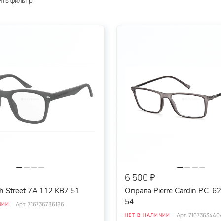
ить фильтр
6 500 ₽
h Street 7A 112 KB7 51
Оправа Pierre Cardin P.C. 
54
Арт.
716736786186
ЧИИ
Арт.
7167363440
НЕТ В НАЛИЧИИ