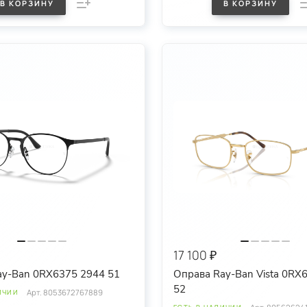
В КОРЗИНУ
В КОРЗИНУ
17 100 ₽
ay-Ban 0RX6375 2944 51
Оправа Ray-Ban Vista 0RX
52
Арт.
8053672767889
ИЧИИ