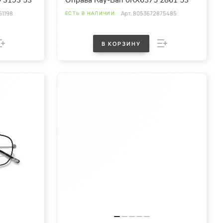
 3193 53
Оправа Ray-Ban 0RX6375 2861 53
1198
Арт.
8053672875485
ЕСТЬ В НАЛИЧИИ
В КОРЗИНУ