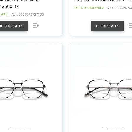
y-Ban Round Metal
Оправа Ray-Ban 0RX6538D
 2500 47
Арт.
805626246
ЕСТЬ В НАЛИЧИИ
Арт.
8053672727708
ИЧИИ
В КОРЗИНУ
В КОРЗИНУ