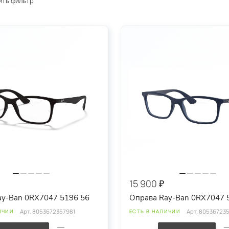
ить фильтр
15 900 ₽
ay-Ban 0RX7047 5196 56
Оправа Ray-Ban 0RX7047 
Арт.
8053672357981
Арт.
80536723
ИЧИИ
ЕСТЬ В НАЛИЧИИ