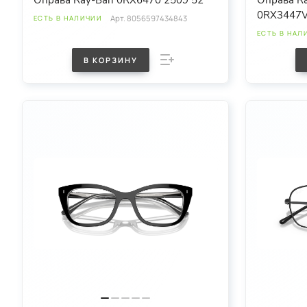
Оправа Ray-Ban 0RX6470 2509 52
Оправа Ra
0RX3447V
Арт.
8056597434843
ЕСТЬ В НАЛИЧИИ
ЕСТЬ В НАЛ
В КОРЗИНУ