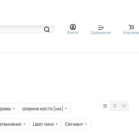
Войти
Сравнение
Корзина
правы
Ширина моста [мм]
атемнения
Цвет линз
Сегмент