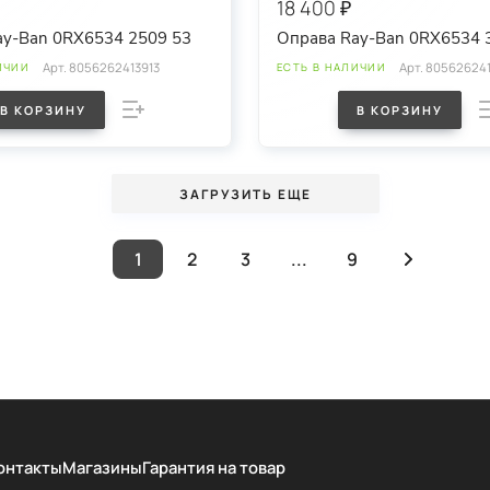
18 400 ₽
ay-Ban 0RX6534 2509 53
Оправа Ray-Ban 0RX6534 
Арт.
8056262413913
Арт.
805626241
ИЧИИ
ЕСТЬ В НАЛИЧИИ
В КОРЗИНУ
В КОРЗИНУ
ЗАГРУЗИТЬ ЕЩЕ
1
2
3
...
9
онтакты
Магазины
Гарантия на товар