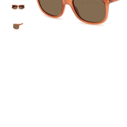
круглые
овальные
спортивные