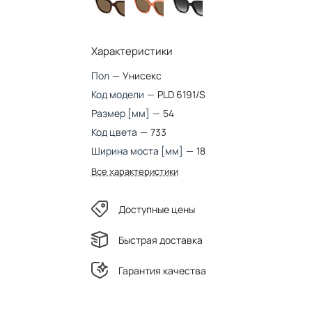
Характеристики
Пол
—
Унисекс
Код модели
—
PLD 6191/S
Размер [мм]
—
54
Код цвета
—
733
Ширина моста [мм]
—
18
Все характеристики
Доступные цены
Быстрая доставка
Гарантия качества