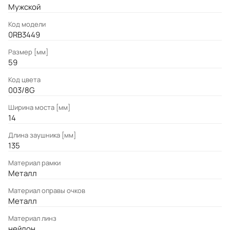
Мужской
Код модели
0RB3449
Размер [мм]
59
Код цвета
003/8G
Ширина моста [мм]
14
Длина заушника [мм]
135
Материал рамки
Металл
Материал оправы очков
Металл
Материал линз
нейлон