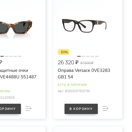
ить свой стиль и подчеркнуть свою уникальность. Мы
за.
статус. Наши очки — это неотъемлемая часть вашего
-30%
тво. Доверьтесь легендарному бренду, чтобы
₽
26 320 ₽
37 600 ₽
ащитные очки
Оправа Versace 0VE3283
GB1 54
ЕСТЬ В НАЛИЧИИ
Арт.
8056597159739
ЛИЧИИ
62420928
КОРЗИНУ
В КОРЗИНУ