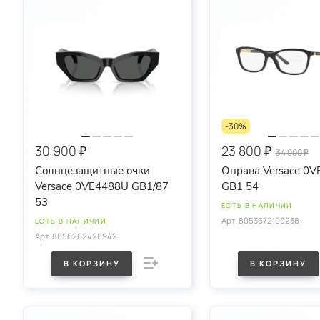
4. Воплощен
Versace не 
предлагаем 
5. Ваши Очк
С Versace в
образа, под
-30%
Выбирайте V
выделить св
30 900 ₽
23 800 ₽
34 000 ₽
Солнцезащитные очки
Оправа Versace 0V
Versace 0VE4488U GB1/87
GB1 54
53
ЕСТЬ В НАЛИЧИИ
Арт.
8053672109238
ЕСТЬ В НАЛИЧИИ
Арт.
8056262420942
В КОРЗИНУ
В КОРЗИНУ