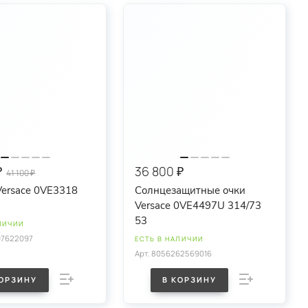
₽
36 800 ₽
41 100 ₽
Versace 0VE3318
Солнцезащитные очки
Versace 0VE4497U 314/73
53
ЛИЧИИ
97622097
ЕСТЬ В НАЛИЧИИ
Арт.
8056262569016
КОРЗИНУ
В КОРЗИНУ