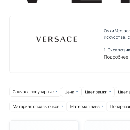
круглые
овальные
спортивные
Очки Versac
искусства, 
1. Эксклюзи
Versace сла
Подробнее
исключитель
2. Премиум 
Versace пре
обеспечивая
Сначала популярные
Цена
Цвет рамки
Цвет 
ношение на
Материал оправы очков
Материал линз
Поляриза
3. Иконичес
Медуза – си
узнаваемост