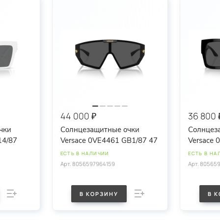
44 000 ₽
36 800 
чки
Солнцезащитные очки
Солнцез
14/87
Versace 0VE4461 GB1/87 47
V
ЕСТЬ В НАЛИЧИИ
ЕСТЬ В НА
Арт.
8056597964159
Арт.
805659
В КОРЗИНУ
В 