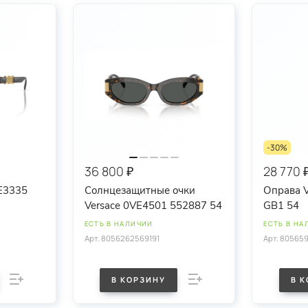
-30%
36 800 ₽
28 770 
E3335
Солнцезащитные очки
Оправа 
Versace 0VE4501 552887 54
GB1 54
ЕСТЬ В НАЛИЧИИ
ЕСТЬ В НА
Арт.
8056262569191
Арт.
80565
В КОРЗИНУ
В 