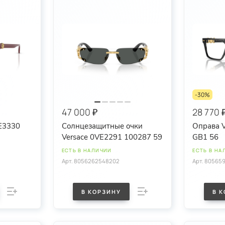
-30%
47 000 ₽
28 770 
E3330
Солнцезащитные очки
Оправа 
Versace 0VE2291 100287 59
GB1 56
ЕСТЬ В НАЛИЧИИ
ЕСТЬ В НА
Арт.
8056262548202
Арт.
80565
В КОРЗИНУ
В 