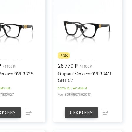
-30%
₽
28 770 ₽
41 100 ₽
41 100 ₽
Versace 0VE3335
Оправа Versace 0VE3341U
GB1 52
ЛИЧИИ
ЕСТЬ В НАЛИЧИИ
97830027
Арт.
8056597892933
КОРЗИНУ
В КОРЗИНУ